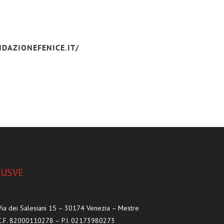
DAZIONEFENICE.IT/
IUSVE
Via dei Salesiani 15 – 30174 Venezia – Mestre
C.F. 82000110278 – P.I. 02173980273