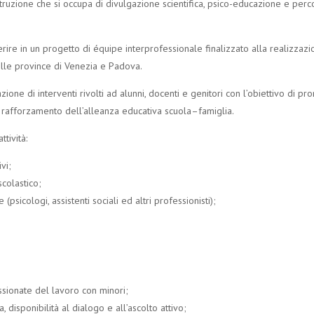
truzione che si occupa di divulgazione scientifica, psico-educazione e perco
re in un progetto di équipe interprofessionale finalizzato alla realizzazio
elle province di Venezia e Padova.
ione di interventi rivolti ad alunni, docenti e genitori con l’obiettivo di pr
l rafforzamento dell’alleanza educativa scuola–famiglia.
ttività:
vi;
scolastico;
psicologi, assistenti sociali ed altri professionisti);
ssionate del lavoro con minori;
disponibilità al dialogo e all’ascolto attivo;