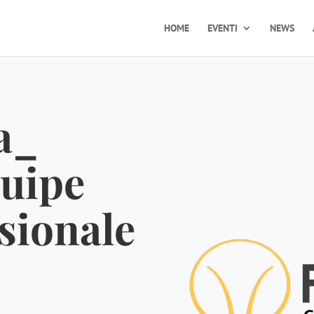
HOME
EVENTI
NEWS
a_
quipe
sionale