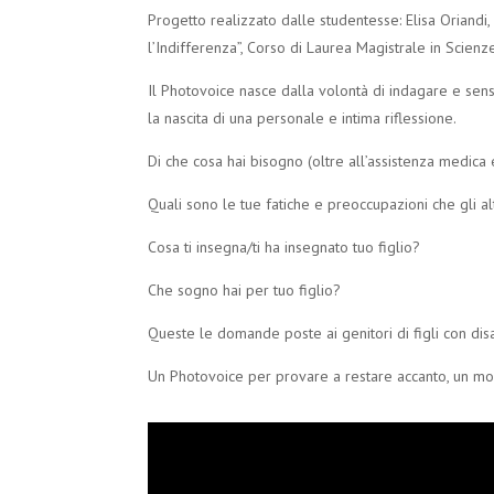
Progetto realizzato dalle studentesse: Elisa Oriandi, 
l’Indifferenza”, Corso di Laurea Magistrale in Scie
Il Photovoice nasce dalla volontà di indagare e sensi
la nascita di una personale e intima riflessione.
Di che cosa hai bisogno (oltre all’assistenza medica e
Quali sono le tue fatiche e preoccupazioni che gli a
Cosa ti insegna/ti ha insegnato tuo figlio?
Che sogno hai per tuo figlio?
Queste le domande poste ai genitori di figli con disa
Un Photovoice per provare a restare accanto, un mo