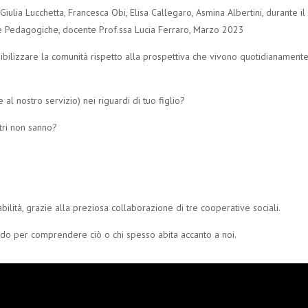
Giulia Lucchetta, Francesca Obi, Elisa Callegaro, Asmina Albertini, durante i
nze Pedagogiche, docente Prof.ssa Lucia Ferraro, Marzo 2023
bilizzare la comunità rispetto alla prospettiva che vivono quotidianamente i 
 al nostro servizio) nei riguardi di tuo figlio?
ltri non sanno?
bilità, grazie alla preziosa collaborazione di tre cooperative sociali.
do per comprendere ciò o chi spesso abita accanto a noi.