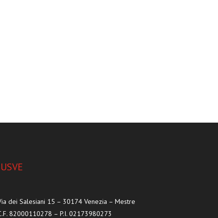
IUSVE
Via dei Salesiani 15 – 30174 Venezia – Mestre
C.F. 82000110278 – P.I. 02173980273