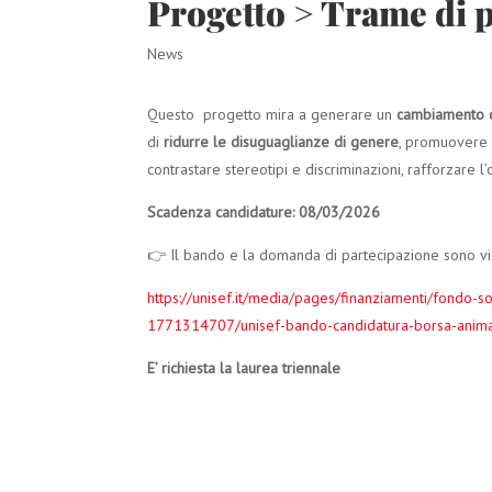
Progetto > Trame di pa
News
Questo progetto mira a generare un
cambiamento cu
di
ridurre le disuguaglianze di genere
, promuovere 
contrastare stereotipi e discriminazioni, rafforzare 
Scadenza candidature: 08/03/2026
👉 Il bando e la domanda di partecipazione sono visi
https://unisef.it/media/pages/finanziamenti/fondo-s
1771314707/unisef-bando-candidatura-borsa-animaz
E’ richiesta la laurea triennale